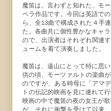
魔笛は、言わずと知れた、モー
ペラ作品です。今回は英語で
ら、全13曲で構成された４手
た。各曲共に個性豊かなキャ
ので、出演者はそれぞれ関連
ュームを着て演奏しました。
魔笛は、遠山にとって特に思い
供の頃、モーツァルトの楽曲
のですが、ある時母に「アマ
トの伝記的映画を見に連れて
映画の中で魔笛の夜の女王が
が、それに衝撃を受けて以来