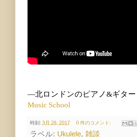
—北ロンドンの
ピアノ&ギタ
Music School
時刻:
3月 26, 2017
0 件のコメント:
ラベル:
Ukulele
,
雑談