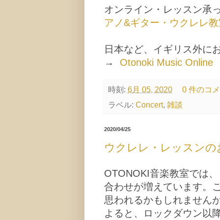
オンライン・レッスン承
アノ&ギター・ウクレレ教
日本など、イギリス外に
→
Otonoki Music Online
時刻:
6月 05, 2020
0 件のコ
ラベル:
Concert
,
雑談
2020/04/25
ウクレレ・レッスンの
OTONOKI音楽教室で
合わせが増えています。
思われるかもしれませんが、ロ
よると、ロックダウン以