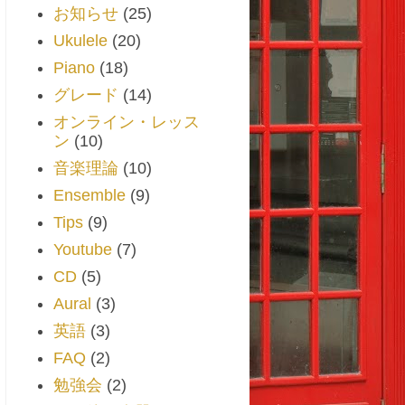
お知らせ
(25)
Ukulele
(20)
Piano
(18)
グレード
(14)
オンライン・レッス
ン
(10)
音楽理論
(10)
Ensemble
(9)
Tips
(9)
Youtube
(7)
CD
(5)
Aural
(3)
英語
(3)
FAQ
(2)
勉強会
(2)