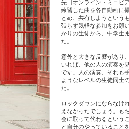
先日オンライン・ミニピ
練習した曲を各自動画に
とめ、共有しようという
張らず気軽な参加をお願
かりの生徒から、中学生
た。
意外と大きな反響があり
いれば、他の人の演奏を
です。人の演奏、それも
ようなレベルの生徒同士
た。
ロックダウンにならなけ
えなかったでしょう。も
会に取って代わるという
と自分のやっていること