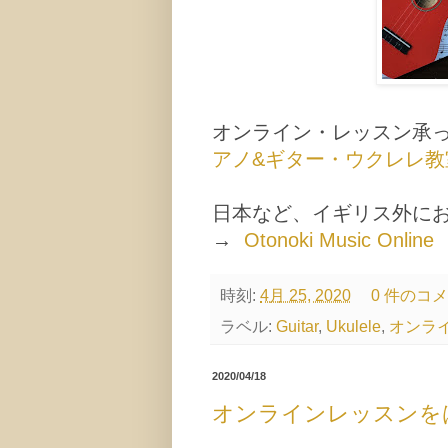
オンライン・レッスン承
アノ&ギター・ウクレレ教
日本など、イギリス外に
→
Otonoki Music Online
時刻:
4月 25, 2020
0 件のコ
ラベル:
Guitar
,
Ukulele
,
オンラ
2020/04/18
オンラインレッスンを