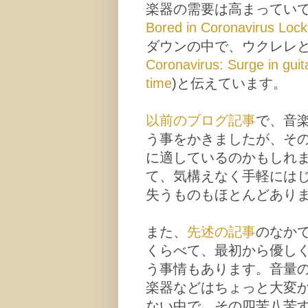
楽器の需要は高まっていて
Bored in Coronavirus Lock
ダウンの中で、ウクレレと
Coronavirus: Surge in guitar
time
)と伝えています。
以前のブログ記事
で、音
う事をかきましたが、そ
に適しているのかもしれ
て、気構えなく手軽には
失うものもほとんどあり
また、
先述の記事
のなか
くらべて、最初から優し
う事情もあります。音量
楽器などはちょっと大変
ない中で、その四苦八苦