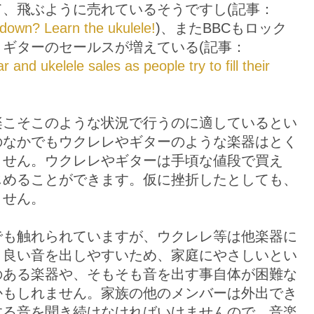
、飛ぶように売れているそうですし(記事：
down? Learn the ukulele!
)、またBBCもロック
ギターのセールスが増えている(記事：
 and ukelele sales as people try to fill their
楽こそこのような状況で行うのに適しているとい
のなかでもウクレレやギターのような楽器はとく
ません。ウクレレやギターは手頃な値段で買え
じめることができます。仮に挫折したとしても、
ません。
でも触れられていますが、ウクレレ等は他楽器に
く良い音を出しやすいため、家庭にやさしいとい
のある楽器や、そもそも音を出す事自体が困難な
かもしれません。家族の他のメンバーは外出でき
する音を聞き続けなければいけませんので、音楽