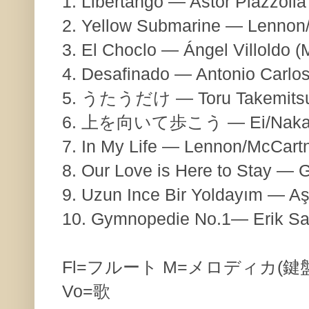
1. Libertango — Astor Piazzolla 
2. Yellow Submarine — Lennon
3. El Choclo — Ángel Villoldo (
4. Desafinado — Antonio Carlos
5. うたうだけ — Toru Takemitsu 
6. 上を向いて歩こう — Ei/Nakamu
7. In My Life — Lennon/McCartn
8. Our Love is Here to Stay — 
9. Uzun Ince Bir Yoldayım — Aş
10. Gymnopedie No.1— Erik Sa
Fl=フルート M=メロディカ(鍵
Vo=歌