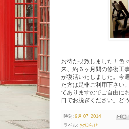
お待たせ致しました！色
来、約６ヶ月間の修復工
が復活いたしました。今
た方は是非ご利用下さい
てありますのでご自由に
口でお脱ぎください。ど
時刻:
9月 07, 2014
ラベル:
お知らせ