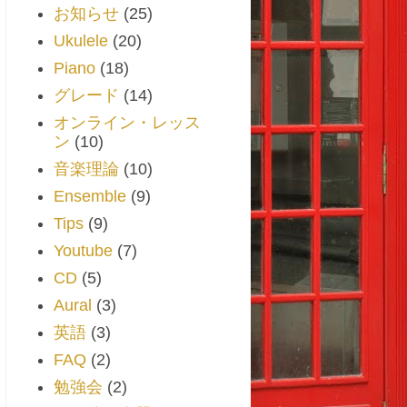
お知らせ
(25)
Ukulele
(20)
Piano
(18)
グレード
(14)
オンライン・レッス
ン
(10)
音楽理論
(10)
Ensemble
(9)
Tips
(9)
Youtube
(7)
CD
(5)
Aural
(3)
英語
(3)
FAQ
(2)
勉強会
(2)