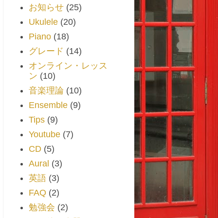
お知らせ
(25)
Ukulele
(20)
Piano
(18)
グレード
(14)
オンライン・レッス
ン
(10)
音楽理論
(10)
Ensemble
(9)
Tips
(9)
Youtube
(7)
CD
(5)
Aural
(3)
英語
(3)
FAQ
(2)
勉強会
(2)