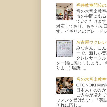
福井教室開校の
音の木音楽教室
市の中間にある
ていただけます
対応しており、もちろん
す。イギリスのグレードシス
名古屋ウクレレ
みなさん、こん
ーで、新しい音
クレレサークル
を一緒に感じましょう。 開
ります) 場所: ...
音の木音楽教室
OTONOKI M
日本人）の方か
ご入会が増えて
ッスンを受けたい」「英
それに応じ...