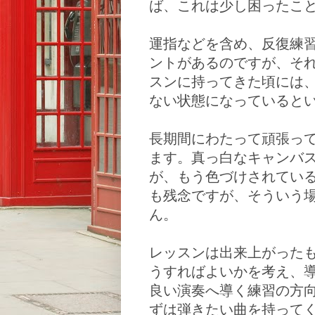
ば、これは少し困ったこ
運指などを含め、反復練
ントがあるのですが、そ
スンに持ってきた頃には
ない状態になっていると
長期間にわたって頑張っ
ます。真っ白なキャンバ
が、もう色づけされてい
も残念ですが、そういう
ん。
レッスンは出来上がった
うすればよいかを考え、
良い演奏へ導く練習の方
ずは弾きたい曲を持って