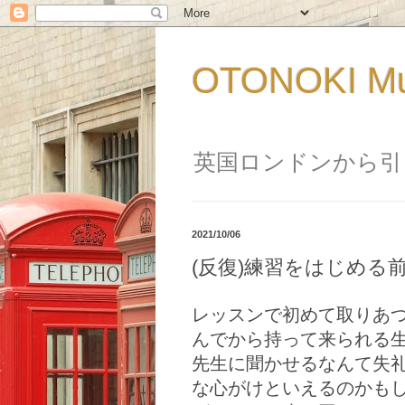
OTONOKI M
英国ロンドンから引
2021/10/06
(反復)練習をはじめる
レッスンで初めて取りあ
んでから持って来られる
先生に聞かせるなんて失
な心がけといえるのかも