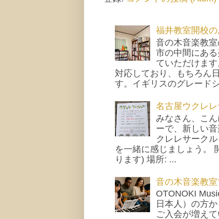
福井教室開校の
音の木音楽教室
市の中間にある
ていただけます
対応しており、もちろん
す。イギリスのグレードシス
名古屋ウクレレ
みなさん、こん
ーで、新しい音
クレレサークル
を一緒に感じましょう。 開
ります) 場所: ...
音の木音楽教室
OTONOKI M
日本人）の方か
ご入会が増えて