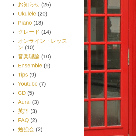
お知らせ
(25)
Ukulele
(20)
Piano
(18)
グレード
(14)
オンライン・レッス
ン
(10)
音楽理論
(10)
Ensemble
(9)
Tips
(9)
Youtube
(7)
CD
(5)
Aural
(3)
英語
(3)
FAQ
(2)
勉強会
(2)