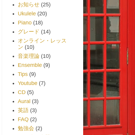
お知らせ
(25)
Ukulele
(20)
Piano
(18)
グレード
(14)
オンライン・レッス
ン
(10)
音楽理論
(10)
Ensemble
(9)
Tips
(9)
Youtube
(7)
CD
(5)
Aural
(3)
英語
(3)
FAQ
(2)
勉強会
(2)