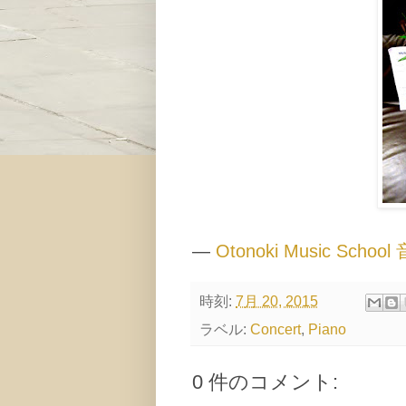
—
Otonoki Music S
時刻:
7月 20, 2015
ラベル:
Concert
,
Piano
0 件のコメント: